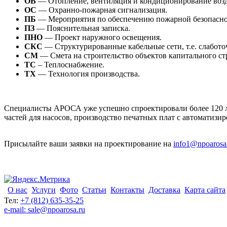
ОВ
— Отопление, вентиляция и кондиционирование возд
ОС
— Охранно-пожарная сигнализация.
ПБ
— Мероприятия по обеспечению пожарной безопасно
ПЗ
— Пояснительная записка.
ПНО
— Проект наружного освещения.
СКС
— Структурированные кабельные сети, т.е. слабото
СМ
— Смета на строительство объектов капитального ст
ТС
– Теплоснабжение.
ТХ
— Технология производства.
Специалисты АРОСА уже успешно спроектировали более 120 ла
частей для насосов, производство печатных плат с автоматиз
Присылайте ваши заявки на проектирование на
info1@npoarosa
О нас
Услуги
Фото
Статьи
Контакты
Доставка
Карта сайта
Тел:
+7 (812) 635-35-25
e-mail: sale@npoarosa.ru