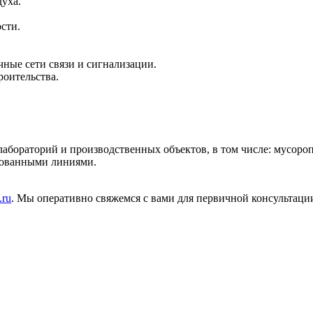
уха.
сти.
чные сети связи и сигнализации.
роительства.
бораторий и производственных объектов, в том числе: мусоро
ированными линиями.
.ru
. Мы оперативно свяжемся с вами для первичной консультаци