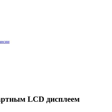
ансии
дартным LCD дисплеем