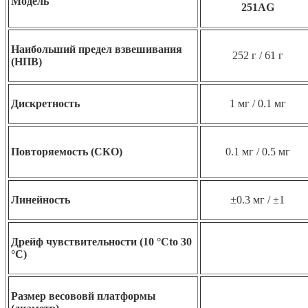
Модель
251AG
Наибольший предел взвешивания
252 г
/ 61 г
(НПВ)
Дискретность
1 мг / 0.1 мг
Повторяемость (СКО)
0.1 мг / 0.5 мг
Линейность
±0.3 мг / ±1
Дрейф чувствительности (10 °Cto 30
°C)
Размер весововй платформы