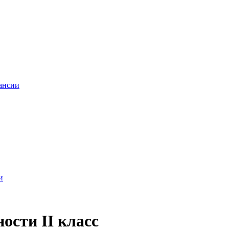
ансии
и
ости II класс