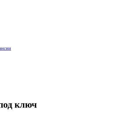
ансии
под ключ