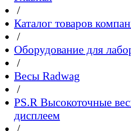
/
Каталог товаров компа
/
Оборудование для лабо
/
Весы Radwag
/
PS.R Высокоточные ве
дисплеем
/