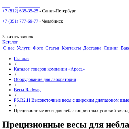
sale@npoarosa.ru
+7 (812) 635-35-25
- Санкт-Петербург
+7 (351) 777-69-77
- Челябинск
Заказать звонок
Каталог
О нас
Услуги
Фото
Статьи
Контакты
Доставка
Лизинг
Вак
Главная
/
Каталог товаров компании «Ароса»
/
Оборудование для лабораторий
/
Весы Radwag
/
PS.R2.H Высокоточные весы с широким диапазоном изме
/
Прецизионные весы для неблагоприятных условий эксплу
Прецизионные весы для небла