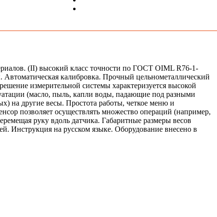
риалов. (II) высокий класс точности по ГОСТ OIML R76-1-
ны. Автоматическая калибровка. Прочный цельнометаллический
е решение измерительной системы характеризуется высокой
атации (масло, пыль, капли воды, падающие под разными
х) на другие весы. Простота работы, четкое меню и
енсор позволяет осуществлять множество операций (например,
перемещая руку вдоль датчика. Габаритные размеры весов
плей. Инструкция на русском языке. Оборудование внесено в