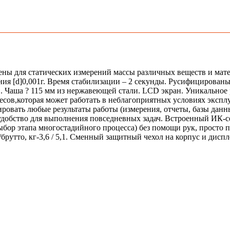
ены для статических измерений массы различных веществ и мате
ния [d]0,001г. Время стабилизации – 2 секунды. Русифицирова
ов. Чаша ? 115 мм из нержавеющей стали. LCD экран. Уникально
ов,которая может работать в неблагоприятных условиях эксплу
ровать любые результаты работы (измерения, отчеты, базы данны
удобство для выполнения повседневных задач. Встроенный ИК-с
выбор этапа многостадийного процесса) без помощи рук, просто 
о/брутто, кг-3,6 / 5,1. Сменный защитный чехол на корпус и дис