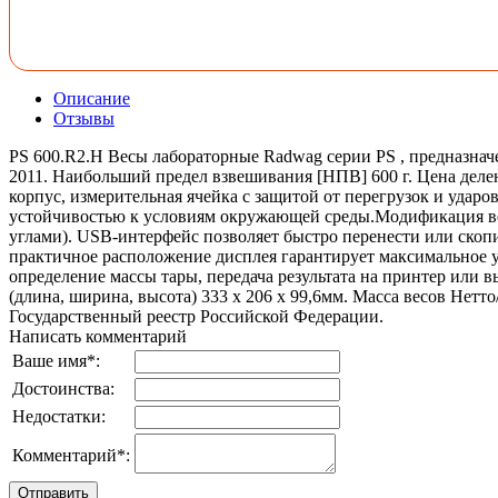
Описание
Отзывы
PS 600.R2.H Весы лабораторные Radwag серии PS , предназнач
2011. Наибольший предел взвешивания [НПВ] 600 г. Цена деле
корпус, измерительная ячейка c защитой от перегрузок и удар
устойчивостью к условиям окружающей среды.Модификация вес
углами). USB-интерфейс позволяет быстро перенести или скопи
практичное расположение дисплея гарантирует максимальное 
определение массы тары, передача результата на принтер или 
(длина, ширина, высота) 333 x 206 x 99,6мм. Масса весов Нетт
Государственный реестр Российской Федерации.
Написать комментарий
Ваше имя
*
:
Достоинства:
Недостатки:
Комментарий
*
: