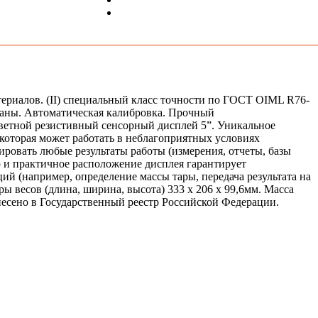
ериалов. (II) специальный класс точности по ГОСТ OIML R76-
ованы. Автоматическая калибровка. Прочный
Цветной резистивный сенсорный дисплей 5”. Уникальное
оторая может работать в неблагоприятных условиях
ровать любые результаты работы (измерения, отчеты, базы
ю и практичное расположение дисплея гарантирует
й (например, определение массы тары, передача результата на
ы весов (длина, ширина, высота) 333 x 206 x 99,6мм. Масса
внесено в Государственный реестр Российской Федерации.