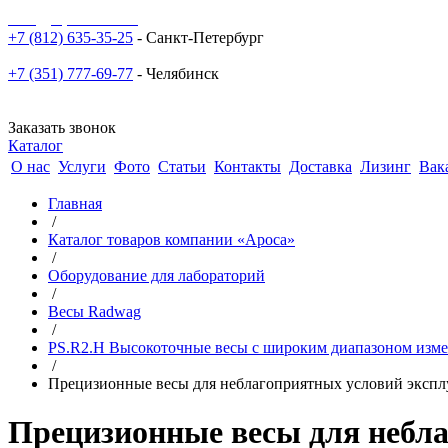
sale@npoarosa.ru
+7 (812) 635-35-25
- Санкт-Петербург
+7 (351) 777-69-77
- Челябинск
Заказать звонок
Каталог
О нас
Услуги
Фото
Статьи
Контакты
Доставка
Лизинг
Вак
Главная
/
Каталог товаров компании «Ароса»
/
Оборудование для лабораторий
/
Весы Radwag
/
PS.R2.H Высокоточные весы с широким диапазоном изме
/
Прецизионные весы для неблагоприятных условий эксплу
Прецизионные весы для небла