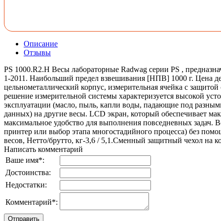
Описание
Отзывы
PS 1000.R2.H Весы лабораторные Radwag серии PS , предназна
1-2011. Наибольший предел взвешивания [НПВ] 1000 г. Цена д
цельнометаллический корпус, измерительная ячейка c защитой
решение измерительной системы характеризуется высокой уст
эксплуатации (масло, пыль, капли воды, падающие под разным
данных) на другие весы. LCD экран, который обеспечивает ма
максимальное удобство для выполнения повседневных задач. В
принтер или выбор этапа многостадийного процесса) без помощ
весов, Нетто/брутто, кг-3,6 / 5,1.Сменный защитный чехол на
Написать комментарий
Ваше имя
*
:
Достоинства:
Недостатки:
Комментарий
*
: