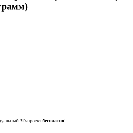
грамм)
идуальный 3D-проект
бесплатно
!