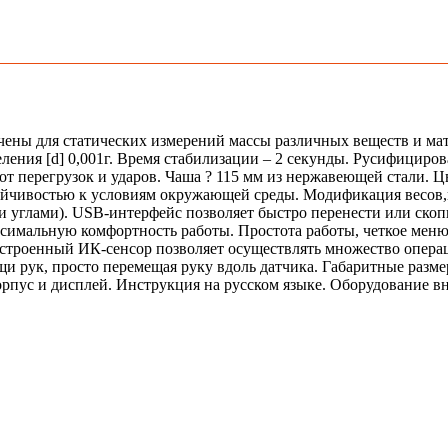
чены для статических измерений массы различных веществ и мат
еления [d] 0,001г. Время стабилизации – 2 секунды. Русифицир
 от перегрузок и ударов. Чаша ? 115 мм из нержавеющей стали. 
ойчивостью к условиям окружающей среды. Модификация весов,к
и углами). USB-интерфейс позволяет быстро перенести или скопи
ксимальную комфортность работы. Простота работы, четкое мен
строенный ИК-сенсор позволяет осуществлять множество операци
и рук, просто перемещая руку вдоль датчика. Габаритные размер
 корпус и дисплей. Инструкция на русском языке. Оборудование 