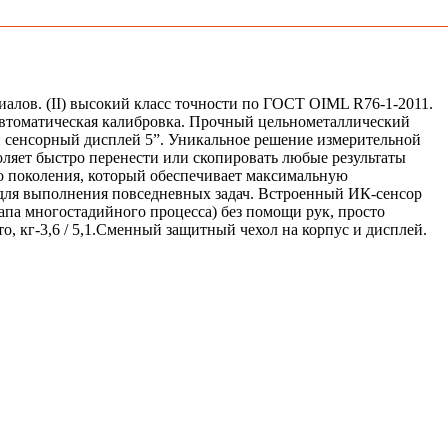
алов. (II) высокий класс точности по ГОСТ OIML R76-1-2011.
 Автоматическая калибровка. Прочный цельнометаллический
й сенсорный дисплей 5”. Уникальное решение измерительной
ляет быстро перенести или скопировать любые результаты
о поколения, который обеспечивает максимальную
 для выполнения повседневных задач. Встроенный ИК-сенсор
тапа многостадийного процесса) без помощи рук, просто
то, кг-3,6 / 5,1.Сменный защитный чехол на корпус и дисплей.