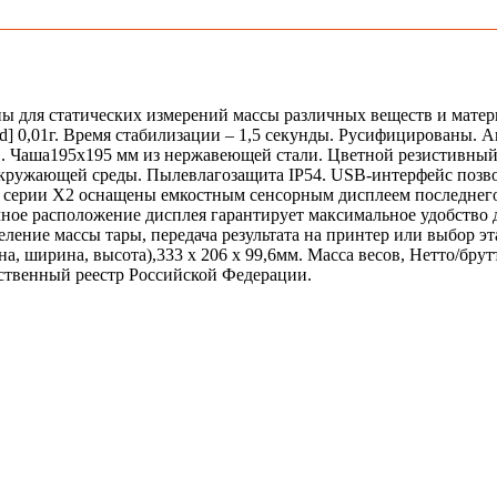
ы для статических измерений массы различных веществ и матери
d] 0,01г. Время стабилизации – 1,5 секунды. Русифицированы.
ров. Чаша195х195 мм из нержавеющей стали. Цветной резистивны
окружающей среды. Пылевлагозащита IP54. USB-интерфейс позво
сы серии X2 оснащены емкостным сенсорным дисплеем последнег
чное расположение дисплея гарантирует максимальное удобство
ление массы тары, передача результата на принтер или выбор э
а, ширина, высота),333 x 206 x 99,6мм. Масса весов, Нетто/брут
рственный реестр Российской Федерации.