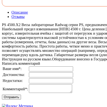
Описание
Отзывы
PS 4500.X2 Весы лабораторные Radwag серии PS, предназначен
Наибольший предел взвешивания [НПВ] 4500 г. Цена деления [
корпус, измерительная ячейка c защитой от перегрузок и уда
системы характеризуется высокой устойчивостью к условиям 
работы (измерения, отчеты, базы данных) на другие весы. Ве
комфортность работы. Простота работы, четкое меню и практи
позволяет осуществлять множество операций (например, опреде
перемещая руку вдоль датчика. Габаритные размеры весов (длин
Инструкция на русском языке.Оборудование внесено в Госуда
Написать комментарий
Ваше имя
*
:
Достоинства:
Недостатки:
Комментарий
*
: