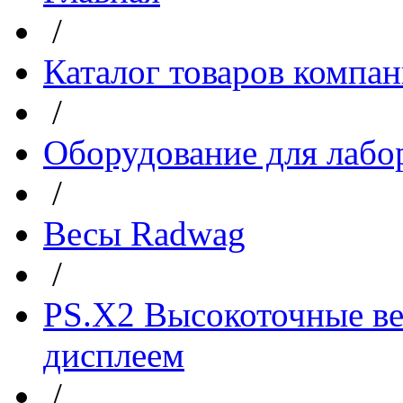
/
Каталог товаров компа
/
Оборудование для лабо
/
Весы Radwag
/
PS.X2 Высокоточные в
дисплеем
/