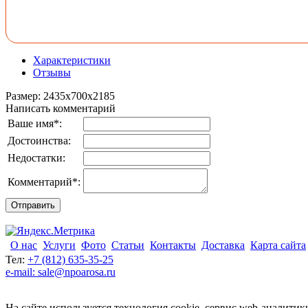
Характеристики
Отзывы
Размер
:
2435x700x2185
Написать комментарий
Ваше имя
*
:
Достоинства:
Недостатки:
Комментарий
*
:
О нас
Услуги
Фото
Статьи
Контакты
Доставка
Карта сайта
Тел:
+7 (812) 635-35-25
e-mail: sale@npoarosa.ru
На сайте используется технология cookie, сервис web-аналитик