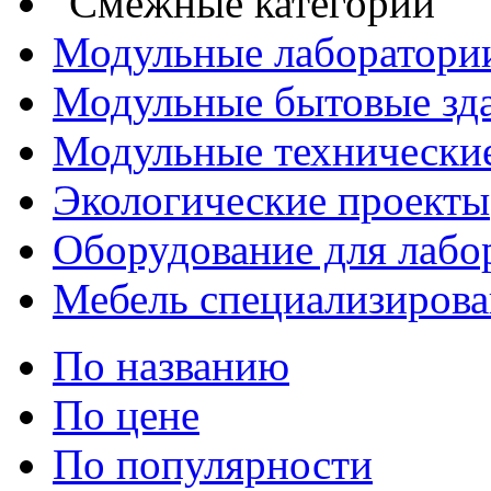
Смежные категории
1470x610x900
Модульные лаборатори
1935x610(730)x900
Модульные бытовые зд
450x470x527
Модульные технические
450х470х527
Экологические проекты
460х500х617
Оборудование для лабо
500x600x1250
Мебель специализирова
510x610(730)x750
510x610(730)x900
По названию
510x610x900
По цене
610x610x900
По популярности