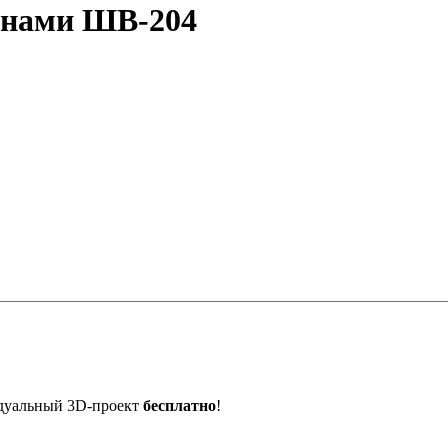
анами ШВ-204
идуальный 3D-проект
бесплатно
!