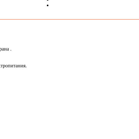
рана .
ктропитания.