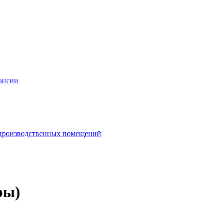
ансии
и производственных помещений
ры)