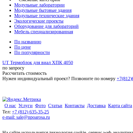
Модульные лаборатории
Модульные бытовые здания
Модульные технические здания
Экологические проекты
Оборудование для лабораторий
Мебель специализированная
По названию
По цене
По популярности
UT Термоблок для виал ХПК 4050
по запросу
Рассчитать стоимость
Нужен индивидуальный проект? Позвоните по номеру
+7(812)
О нас
Услуги
Фото
Статьи
Контакты
Доставка
Карта сайта
Тел:
+7 (812) 635-35-25
e-mail: sale@npoarosa.ru
На сайте используется технология cookie, сервис web-аналитик