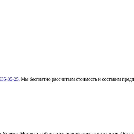
635-35-25.
Мы бесплатно рассчитаем стоимость и составим пред
и Яндекс. Метрика, собираются пользовательские данные. Остава