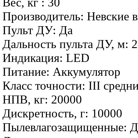
Вес, кг
:
30
Производитель
:
Невские в
Пульт ДУ
:
Да
Дальность пульта ДУ, м
:
2
Индикация
:
LED
Питание
:
Аккумулятор
Класс точности
:
III средн
НПВ, кг
:
20000
Дискретность, г
:
10000
Пылевлагозащищенные
:
Д