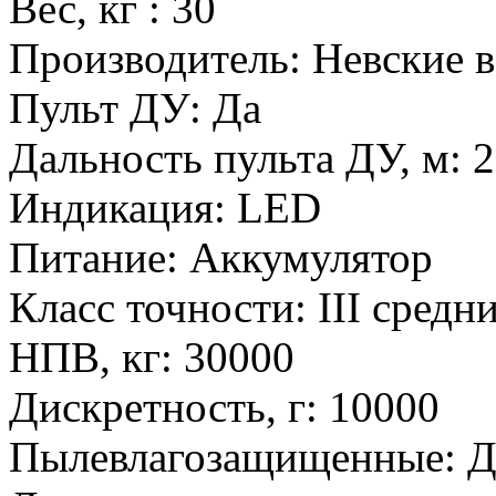
Вес, кг
:
30
Производитель
:
Невские в
Пульт ДУ
:
Да
Дальность пульта ДУ, м
:
2
Индикация
:
LED
Питание
:
Аккумулятор
Класс точности
:
III средн
НПВ, кг
:
30000
Дискретность, г
:
10000
Пылевлагозащищенные
:
Д