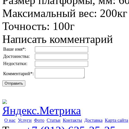
Размер платформы, мм
:
6
Максимальный вес
:
200кг
Точность
:
100г
Написать комментарий
Ваше имя
*
:
Достоинства:
Недостатки:
Комментарий
*
:
О нас
Услуги
Фото
Статьи
Контакты
Доставка
Карта сайта