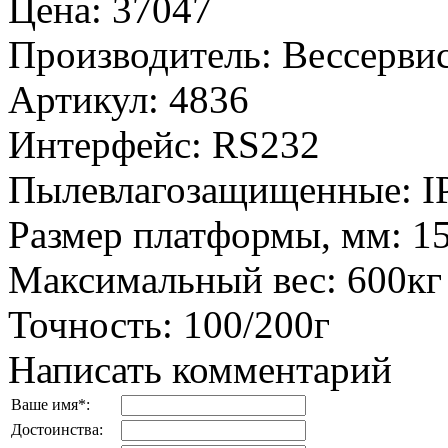
Цена
:
37047
Производитель
:
Вессервис
Артикул
:
4836
Интерфейс
:
RS232
Пылевлагозащищенные
:
I
Размер платформы, мм
:
1
Максимальный вес
:
600кг
Точность
:
100/200г
Написать комментарий
Ваше имя
*
:
Достоинства: