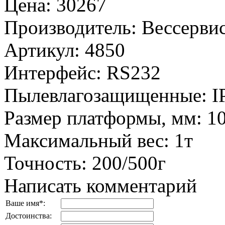
Цена
:
30267
Производитель
:
Вессервис
Артикул
:
4850
Интерфейс
:
RS232
Пылевлагозащищенные
:
I
Размер платформы, мм
:
1
Максимальный вес
:
1т
Точность
:
200/500г
Написать комментарий
Ваше имя
*
:
Достоинства: