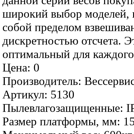
данной серии весов покуп
широкий выбор моделей, 
собой пределом взвешива
дискретностью отсчета. Э
оптимальный для каждого 
Цена
:
0
Производитель
:
Вессервис
Артикул
:
5130
Пылевлагозащищенные
:
I
Размер платформы, мм
:
1