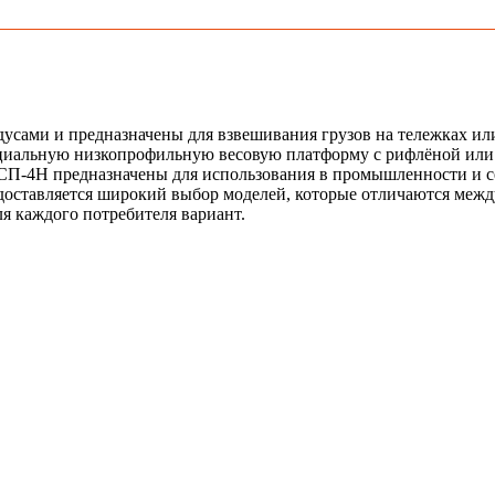
ами и предназначены для взвешивания грузов на тележках или 
циальную низкопрофильную весовую платформу с рифлёной или гл
ВСП-4Н предназначены для использования в промышленности и сел
едоставляется широкий выбор моделей, которые отличаются меж
я каждого потребителя вариант.