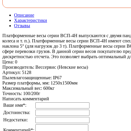
Описание
Характеристики
Отзывы
Платформенные весы серии ВСП-4Н выпускаются с двумя пандус
колеса и т. п.). Платформенные весы серии ВСП-4Н имеют спе
наклона 5° (для нагрузок до 3 т). Платформенные весы серии 
сфере перевозки грузов. В данной серии весов покупателю пр
дискретностью отсчета. Это позволяет выбрать оптимальный дл
Цена
:
0
Производитель
:
Вессервис (Невские весы)
Артикул
:
5128
Пылевлагозащищенные
:
IP67
Размер платформы, мм
:
1250х1500мм
Максимальный вес
:
600кг
Точность
:
100/200г
Написать комментарий
Ваше имя
*
:
Достоинства:
Недостатки:
Комментарий
*
: