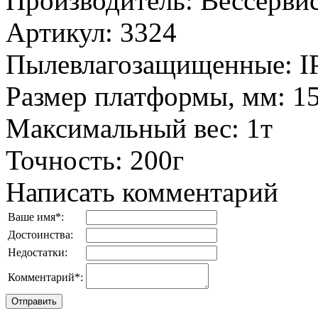
Производитель
:
Вессервис
Артикул
:
3324
Пылевлагозащищенные
:
I
Размер платформы, мм
:
1
Максимальный вес
:
1т
Точность
:
200г
Написать комментарий
Ваше имя
*
:
Достоинства:
Недостатки:
Комментарий
*
: