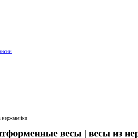
ансии
 нержавейки |
тформенные весы | весы из не