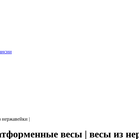
ансии
 нержавейки |
тформенные весы | весы из не