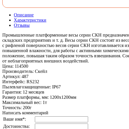
Описание
Характеристики
Отзывы
Промышленные платформенные весы серии СКН предназначены 
складских предприятиях и т. д. Весы серии СКН состоят из в
с рифленой поверхностью весов серии СКН изготавливается из
повышенной влажности, для работы с активными химическими 
положение, повышая таким образом точность взвешивания. Сое
от неблагоприятных внешних воздействий.
Цена
:
114500
Производитель
:
Скейл
Артикул
:
487
Интерфейс
:
RS232
Пылевлагозащищенные
:
IP67
Гарантия
:
12 месяцев
Размер платформы, мм
:
1200х1200мм
Максимальный вес
:
1т
Точность
:
200г
Написать комментарий
Ваше имя
*
:
Достоинства: