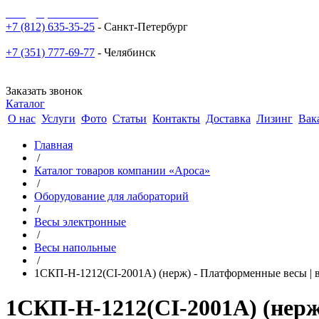
sale@npoarosa.ru
+7 (812) 635-35-25
- Санкт-Петербург
+7 (351) 777-69-77
- Челябинск
Заказать звонок
Каталог
О нас
Услуги
Фото
Статьи
Контакты
Доставка
Лизинг
Вак
Главная
/
Каталог товаров компании «Ароса»
/
Оборудование для лабораторий
/
Весы электронные
/
Весы напольные
/
1СКП-Н-1212(CI-2001A) (нерж) - Платформенные весы | в
1СКП-Н-1212(CI-2001A) (нерж)