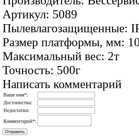
Производитель
:
Вессервис
Артикул
:
5089
Пылевлагозащищенные
:
I
Размер платформы, мм
:
1
Максимальный вес
:
2т
Точность
:
500г
Написать комментарий
Ваше имя
*
:
Достоинства:
Недостатки:
Комментарий
*
: