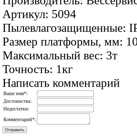
Производитель
:
Вессервис
Артикул
:
5094
Пылевлагозащищенные
:
I
Размер платформы, мм
:
1
Максимальный вес
:
3т
Точность
:
1кг
Написать комментарий
Ваше имя
*
:
Достоинства:
Недостатки:
Комментарий
*
: