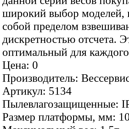
данной серии весов покуп
широкий выбор моделей, 
собой пределом взвешива
дискретностью отсчета. Э
оптимальный для каждого 
Цена
:
0
Производитель
:
Вессервис
Артикул
:
5134
Пылевлагозащищенные
:
I
Размер платформы, мм
:
1