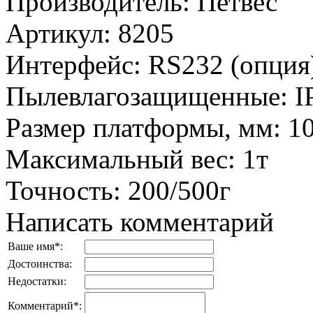
Производитель
:
Петвес
Артикул
:
8205
Интерфейс
:
RS232 (опция
Пылевлагозащищенные
:
I
Размер платформы, мм
:
1
Максимальный вес
:
1т
Точность
:
200/500г
Написать комментарий
Ваше имя
*
:
Достоинства:
Недостатки:
Комментарий
*
: