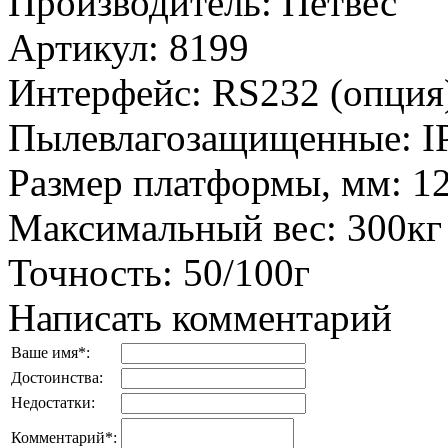
Производитель
:
Петвес
Артикул
:
8199
Интерфейс
:
RS232 (опция
Пылевлагозащищенные
:
I
Размер платформы, мм
:
1
Максимальный вес
:
300кг
Точность
:
50/100г
Написать комментарий
Ваше имя
*
:
Достоинства:
Недостатки:
Комментарий
*
: