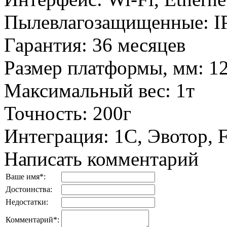
Пылевлагозащищенные
:
I
Гарантия
:
36 месяцев
Размер платформы, мм
:
1
Максимальный вес
:
1т
Точность
:
200г
Интеграция
:
1С, Эвотор,
Написать комментарий
Ваше имя
*
:
Достоинства:
Недостатки:
Комментарий
*
: