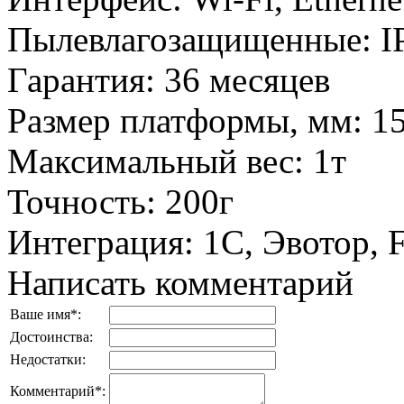
Пылевлагозащищенные
:
I
Гарантия
:
36 месяцев
Размер платформы, мм
:
1
Максимальный вес
:
1т
Точность
:
200г
Интеграция
:
1С, Эвотор,
Написать комментарий
Ваше имя
*
:
Достоинства:
Недостатки:
Комментарий
*
: