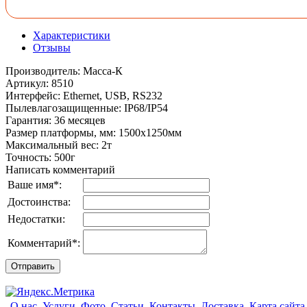
Характеристики
Отзывы
Производитель
:
Масса-К
Артикул
:
8510
Интерфейс
:
Ethernet, USB, RS232
Пылевлагозащищенные
:
IP68/IP54
Гарантия
:
36 месяцев
Размер платформы, мм
:
1500х1250мм
Максимальный вес
:
2т
Точность
:
500г
Написать комментарий
Ваше имя
*
:
Достоинства:
Недостатки:
Комментарий
*
:
О нас
Услуги
Фото
Статьи
Контакты
Доставка
Карта сайта