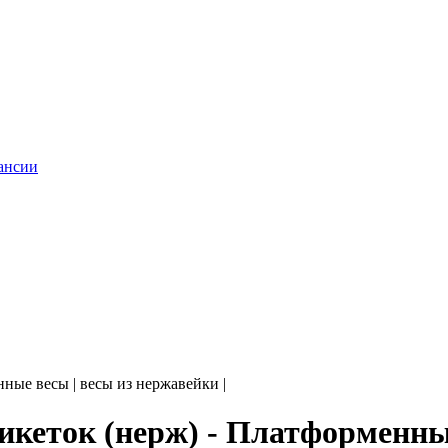
ансии
нные весы | весы из нержавейки |
тикеток (нерж) - Платформенные