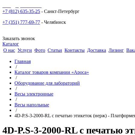
sale@npoarosa.ru
+7 (812) 635-35-25
- Санкт-Петербург
+7 (351) 777-69-77
- Челябинск
Заказать звонок
Каталог
О нас
Услуги
Фото
Статьи
Контакты
Доставка
Лизинг
Вак
Главная
/
Каталог товаров компании «Ароса»
/
Оборудование для лабораторий
/
Весы электронные
/
Весы напольные
/
4D-P.S-3-2000-RL с печатью этикеток (нерж) - Платформе
4D-P.S-3-2000-RL с печатью э