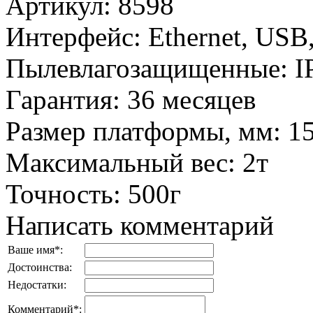
Артикул
:
8598
Интерфейс
:
Ethernet, USB
Пылевлагозащищенные
:
I
Гарантия
:
36 месяцев
Размер платформы, мм
:
1
Максимальный вес
:
2т
Точность
:
500г
Написать комментарий
Ваше имя
*
:
Достоинства:
Недостатки:
Комментарий
*
: