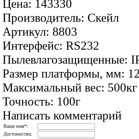
Цена
:
143330
Производитель
:
Скейл
Артикул
:
8803
Интерфейс
:
RS232
Пылевлагозащищенные
:
I
Размер платформы, мм
:
1
Максимальный вес
:
500кг
Точность
:
100г
Написать комментарий
Ваше имя
*
:
Достоинства: