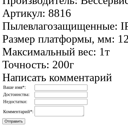
Производитель
:
Вессервис
Артикул
:
8816
Пылевлагозащищенные
:
I
Размер платформы, мм
:
1
Максимальный вес
:
1т
Точность
:
200г
Написать комментарий
Ваше имя
*
:
Достоинства:
Недостатки:
Комментарий
*
: