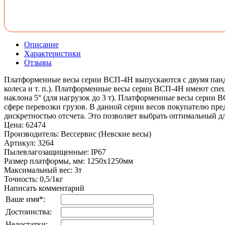
Описание
Характеристики
Отзывы
Платформенные весы серии ВСП-4Н выпускаются с двумя пандус
колеса и т. п.). Платформенные весы серии ВСП-4Н имеют спе
наклона 5° (для нагрузок до 3 т). Платформенные весы серии 
сфере перевозки грузов. В данной серии весов покупателю пр
дискретностью отсчета. Это позволяет выбрать оптимальный дл
Цена
:
62474
Производитель
:
Вессервис (Невские весы)
Артикул
:
3264
Пылевлагозащищенные
:
IP67
Размер платформы, мм
:
1250х1250мм
Максимальный вес
:
3т
Точность
:
0,5/1кг
Написать комментарий
Ваше имя
*
:
Достоинства:
Недостатки: