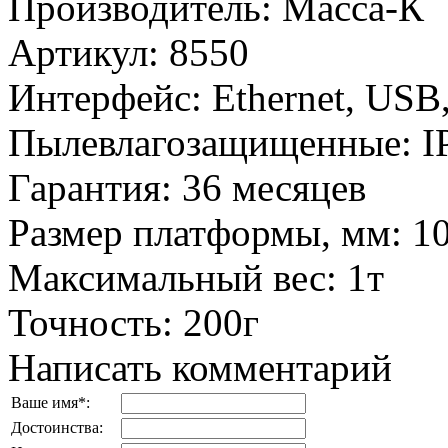
Производитель
:
Масса-К
Артикул
:
8550
Интерфейс
:
Ethernet, USB
Пылевлагозащищенные
:
I
Гарантия
:
36 месяцев
Размер платформы, мм
:
1
Максимальный вес
:
1т
Точность
:
200г
Написать комментарий
Ваше имя
*
:
Достоинства: