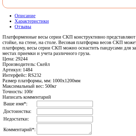
Описание
Характеристики
Отзывы
Платформенные весы серии СКП конструктивно представляют с
стойке, на стене, на столе. Весовая платформа весов СКП мож
платформу, весы серии СКП можно оснастить пандусами для за
местах приемки и учета различного груза.
Цена
:
29244
Производитель
:
Скейл
Артикул
:
1484
Интерфейс
:
RS232
Размер платформы, мм
:
1000х1200мм
Максимальный вес
:
500кг
Точность
:
100г
Написать комментарий
Ваше имя
*
:
Достоинства:
Недостатки:
Комментарий
*
: