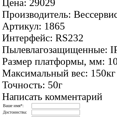
Цена
:
29029
Производитель
:
Вессервис
Артикул
:
1865
Интерфейс
:
RS232
Пылевлагозащищенные
:
I
Размер платформы, мм
:
1
Максимальный вес
:
150кг
Точность
:
50г
Написать комментарий
Ваше имя
*
:
Достоинства: