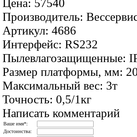
Цена
:
57540
Производитель
:
Вессервис
Артикул
:
4686
Интерфейс
:
RS232
Пылевлагозащищенные
:
I
Размер платформы, мм
:
2
Максимальный вес
:
3т
Точность
:
0,5/1кг
Написать комментарий
Ваше имя
*
:
Достоинства: