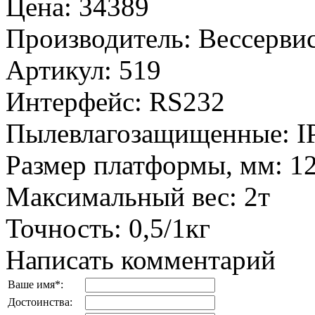
Цена
:
34389
Производитель
:
Вессервис
Артикул
:
519
Интерфейс
:
RS232
Пылевлагозащищенные
:
I
Размер платформы, мм
:
1
Максимальный вес
:
2т
Точность
:
0,5/1кг
Написать комментарий
Ваше имя
*
:
Достоинства: