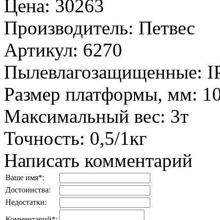
Цена
:
30263
Производитель
:
Петвес
Артикул
:
6270
Пылевлагозащищенные
:
I
Размер платформы, мм
:
1
Максимальный вес
:
3т
Точность
:
0,5/1кг
Написать комментарий
Ваше имя
*
:
Достоинства:
Недостатки:
Комментарий
*
: