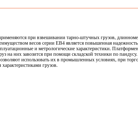
рименяются при взвешивании тарно-штучных грузов, длинномер
имуществом весов серии ЕВ4 является повышенная надежность,
ксплуатационные и метрологические характеристики. Платформе
груз на них завозится при помощи складской техники по пандус
и позволяют использовать их в промышленных условиях, при тор
 характеристиками грузов.