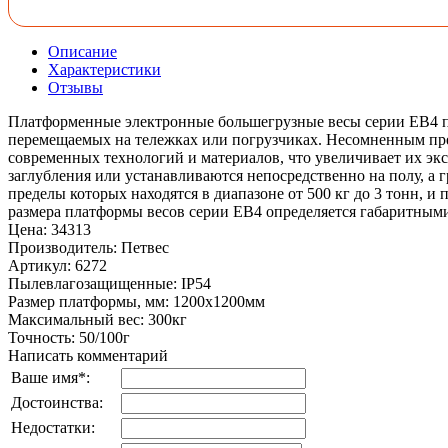
Описание
Характеристики
Отзывы
Платформенные электронные большегрузные весы серии ЕВ4 п
перемещаемых на тележках или погрузчиках. Несомненным пре
современных технологий и материалов, что увеличивает их э
заглубления или устанавливаются непосредственно на полу, а 
пределы которых находятся в диапазоне от 500 кг до 3 тонн, 
размера платформы весов серии ЕВ4 определяется габаритными
Цена
:
34313
Производитель
:
Петвес
Артикул
:
6272
Пылевлагозащищенные
:
IP54
Размер платформы, мм
:
1200х1200мм
Максимальный вес
:
300кг
Точность
:
50/100г
Написать комментарий
Ваше имя
*
:
Достоинства:
Недостатки: