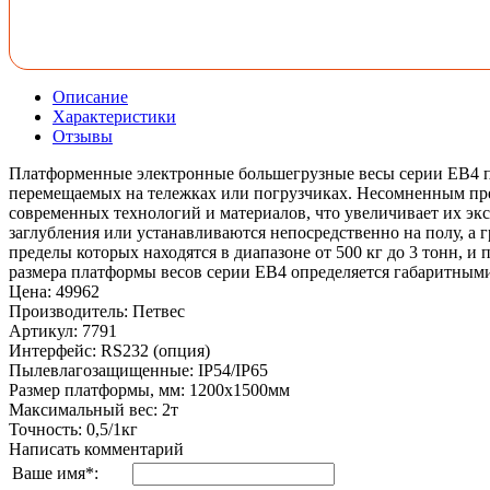
Описание
Характеристики
Отзывы
Платформенные электронные большегрузные весы серии ЕВ4 п
перемещаемых на тележках или погрузчиках. Несомненным пре
современных технологий и материалов, что увеличивает их э
заглубления или устанавливаются непосредственно на полу, а 
пределы которых находятся в диапазоне от 500 кг до 3 тонн, 
размера платформы весов серии ЕВ4 определяется габаритными
Цена
:
49962
Производитель
:
Петвес
Артикул
:
7791
Интерфейс
:
RS232 (опция)
Пылевлагозащищенные
:
IP54/IP65
Размер платформы, мм
:
1200х1500мм
Максимальный вес
:
2т
Точность
:
0,5/1кг
Написать комментарий
Ваше имя
*
: