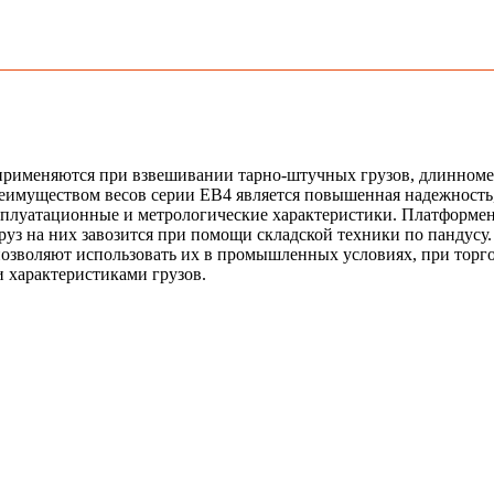
рименяются при взвешивании тарно-штучных грузов, длинномер
имуществом весов серии ЕВ4 является повышенная надежность,
ксплуатационные и метрологические характеристики. Платформе
груз на них завозится при помощи складской техники по пандус
и позволяют использовать их в промышленных условиях, при тор
 характеристиками грузов.