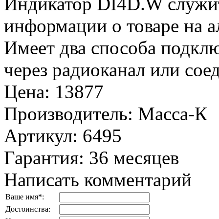
Индикатор DI4D.W служи
информации о товаре на 
Имеет два способа подклю
через радиоканал или сое
Цена
:
13877
Производитель
:
Масса-К
Артикул
:
6495
Гарантия
:
36 месяцев
Написать комментарий
Ваше имя
*
:
Достоинства: