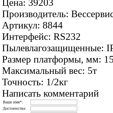
Цена
:
39203
Производитель
:
Вессервис
Артикул
:
8844
Интерфейс
:
RS232
Пылевлагозащищенные
:
I
Размер платформы, мм
:
1
Максимальный вес
:
5т
Точность
:
1/2кг
Написать комментарий
Ваше имя
*
:
Достоинства: