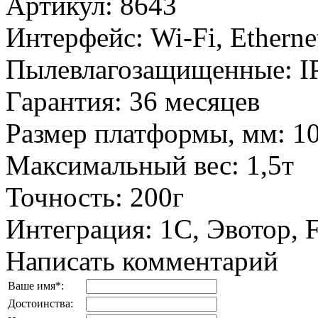
Артикул
:
8643
Интерфейс
:
Wi-Fi, Ethern
Пылевлагозащищенные
:
I
Гарантия
:
36 месяцев
Размер платформы, мм
:
1
Максимальный вес
:
1,5т
Точность
:
200г
Интеграция
:
1С, Эвотор,
Написать комментарий
Ваше имя
*
:
Достоинства: