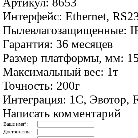
Артикул
:
8653
Интерфейс
:
Ethernet, RS2
Пылевлагозащищенные
:
I
Гарантия
:
36 месяцев
Размер платформы, мм
:
1
Максимальный вес
:
1т
Точность
:
200г
Интеграция
:
1С, Эвотор,
Написать комментарий
Ваше имя
*
:
Достоинства: